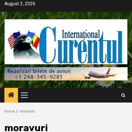
Skip
August 3, 2026
to
content
Primary
Menu
Home
moravuri
moravuri