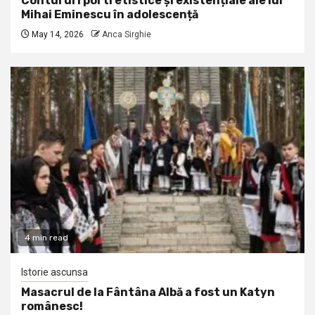
Contururi portretistice și existențiale ale lui
Mihai Eminescu în adolescență
May 14, 2026
Anca Sirghie
4 min read
Istorie ascunsa
Masacrul de la Fântâna Albă a fost un Katyn
românesc!