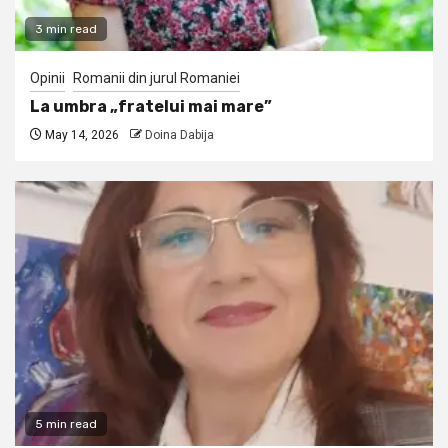
3 min read
Opinii
Romanii din jurul Romaniei
La umbra „fratelui mai mare”
May 14, 2026
Doina Dabija
5 min read