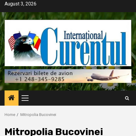
Skip
August 3, 2026
to
content
Primary
Menu
Home
Mitropolia Bucovinei
Mitropolia Bucovinei