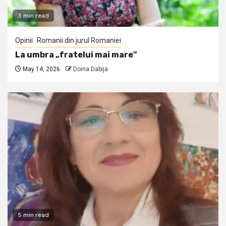
3 min read
Opinii
Romanii din jurul Romaniei
La umbra „fratelui mai mare”
May 14, 2026
Doina Dabija
5 min read