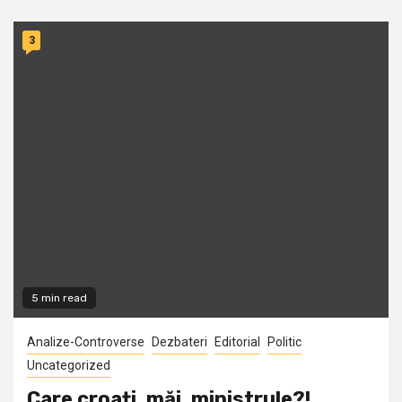
3
5 min read
Analize-Controverse
Dezbateri
Editorial
Politic
Uncategorized
Care croați, măi, ministrule?!