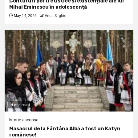
Contururi portretistice și existențiale ale lui
Mihai Eminescu în adolescență
May 14, 2026
Anca Sirghie
4 min read
Istorie ascunsa
Masacrul de la Fântâna Albă a fost un Katyn
românesc!