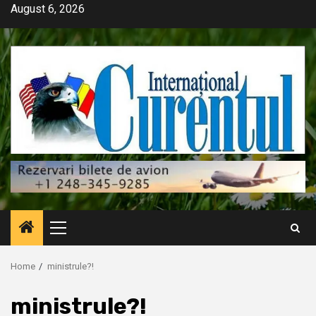
Skip
August 6, 2026
to
content
Primary
Menu
Home
ministrule?!
ministrule?!