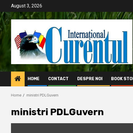
Skip
August 3, 2026
to
content
HOME
CONTACT
DESPRE NOI
BOOK STO
Home
ministri PDLGuvern
ministri PDLGuvern