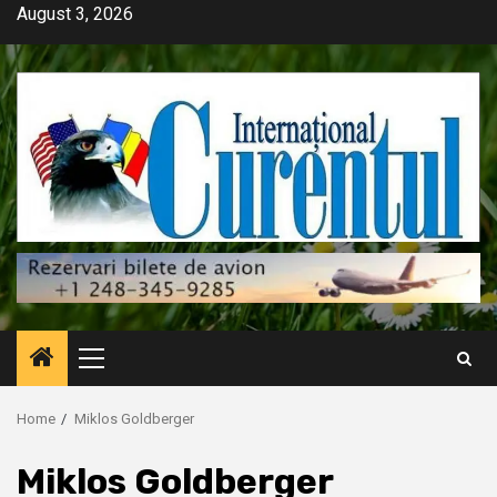
Skip
August 3, 2026
to
content
Primary
Menu
Home
Miklos Goldberger
Miklos Goldberger