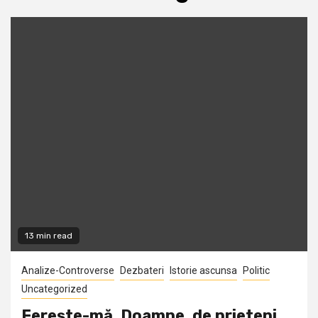
13 min read
Analize-Controverse
Dezbateri
Istorie ascunsa
Politic
Uncategorized
Fereşte-mă, Doamne, de prieteni…