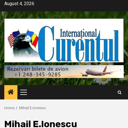
Skip
August 4, 2026
to
content
Primary
Menu
Home
Mihail E.Ionescu
Mihail E.Ionescu