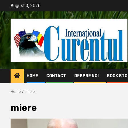
Skip
August 3, 2026
to
content
HOME
CONTACT
DESPRE NOI
BOOK STO
Home
miere
miere