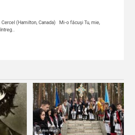
u Cercel (Hamilton, Canada) Mi-o făcuşi Tu, mie,
ntreg...
4 min read