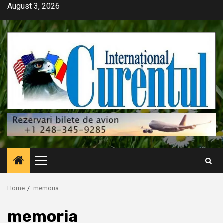
Skip
August 3, 2026
to
content
Primary
Menu
Home
memoria
memoria