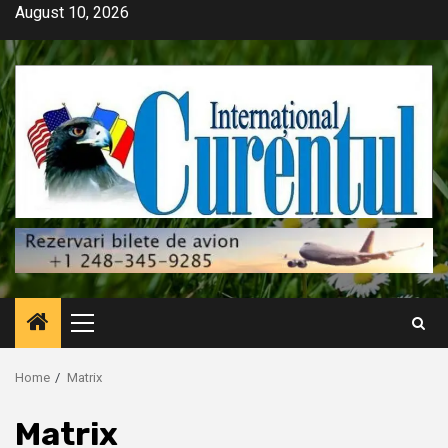
Skip
August 10, 2026
to
content
Primary
Menu
Home
Matrix
Matrix