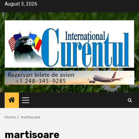
Skip
August 3, 2026
to
content
Primary
Menu
Home
martisoare
martisoare