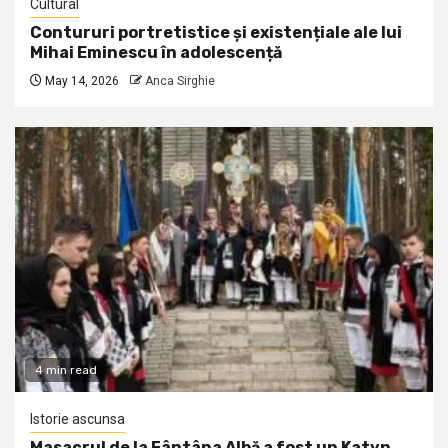
Cultural
Contururi portretistice și existențiale ale lui
Mihai Eminescu în adolescență
May 14, 2026
Anca Sirghie
4 min read
Istorie ascunsa
Masacrul de la Fântâna Albă a fost un Katyn