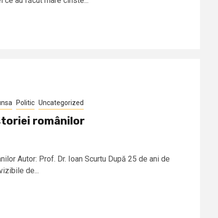
 ce au făcut mare cinste...
unsa
Politic
Uncategorized
toriei românilor
nilor Autor: Prof. Dr. Ioan Scurtu După 25 de ani de
izibile de...