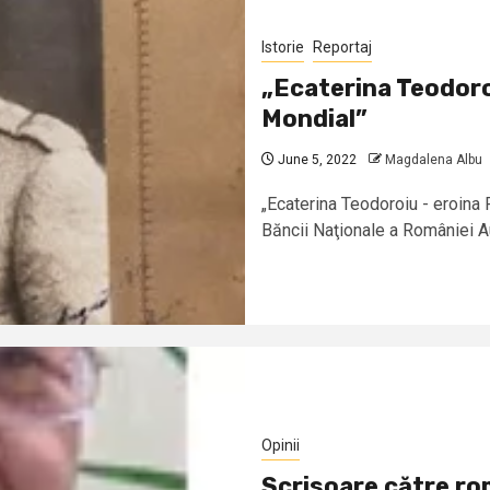
Istorie
Reportaj
„Ecaterina Teodoro
Mondial”
June 5, 2022
Magdalena Albu
„Ecaterina Teodoroiu - eroina
Băncii Naţionale a României Au
Opinii
Scrisoare către rom