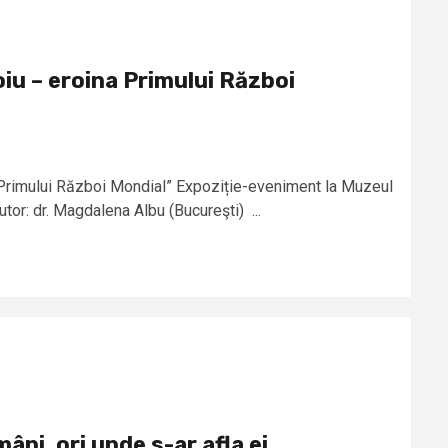
iu – eroina Primului Război
 Primului Război Mondial” Expoziție-eveniment la Muzeul
tor: dr. Magdalena Albu (Bucureşti) ...
âni, ori unde s-ar afla ei