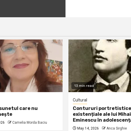
13 min read
Cultural
 sunetul care nu
Contururi portretistice
nește
existențiale ale lui Mihai
Eminescu în adolescenț
026
Camelia Morda Baciu
May 14, 2026
Anca Sirghie