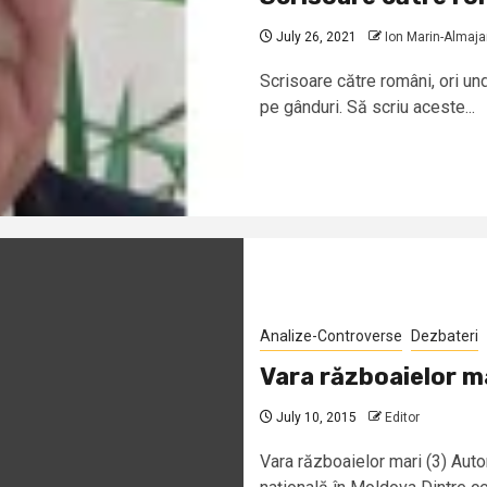
July 26, 2021
Ion Marin-Almaj
Scrisoare către români, ori un
pe gânduri. Să scriu aceste...
Analize-Controverse
Dezbateri
Vara războaielor ma
July 10, 2015
Editor
Vara războaielor mari (3) Aut