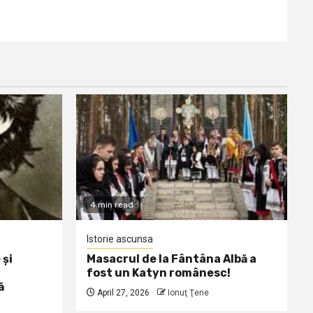
4 min read
Istorie ascunsa
 și
Masacrul de la Fântâna Albă a
fost un Katyn românesc!
ă
April 27, 2026
Ionuţ Ţene