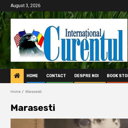
Skip
August 3, 2026
to
content
HOME
CONTACT
DESPRE NOI
BOOK STO
Home
Marasesti
Marasesti