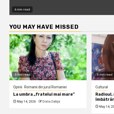
6 min read
YOU MAY HAVE MISSED
3 min read
5 min read
Opinii
Romanii din jurul Romaniei
Cultural
La umbra „fratelui mai mare”
Radioul,
îmbătrâ
May 14, 2026
Doina Dabija
May 14, 2