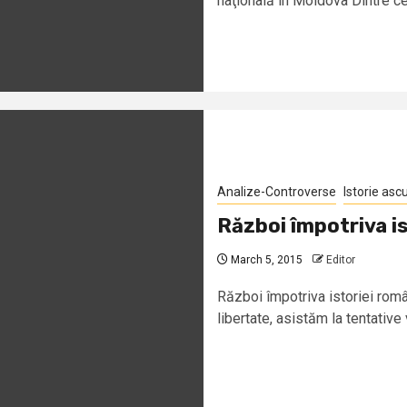
naţională în Moldova Dintre cei
Analize-Controverse
Istorie asc
Război împotriva is
March 5, 2015
Editor
Război împotriva istoriei româ
libertate, asistăm la tentative v