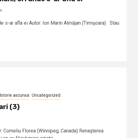
an
de s-ar afla ei Autor: Ion Marin Almăjan (Timişoara) Stau
Istorie ascunsa
Uncategorized
ri (3)
or: Corneliu Florea (Winnipeg, Canada) Renaşterea