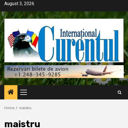
Skip
August 3, 2026
to
content
Primary
Menu
Home
maistru
maistru