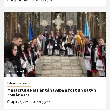
May 14, 2026
Anca Sirghie
4 min read
Istorie ascunsa
Masacrul de la Fântâna Albă a fost un Katyn
românesc!
April 27, 2026
Ionuţ Ţene