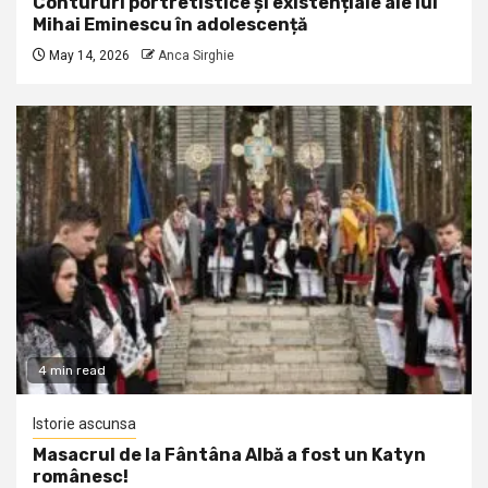
Contururi portretistice și existențiale ale lui
Mihai Eminescu în adolescență
May 14, 2026
Anca Sirghie
4 min read
Istorie ascunsa
Masacrul de la Fântâna Albă a fost un Katyn
românesc!