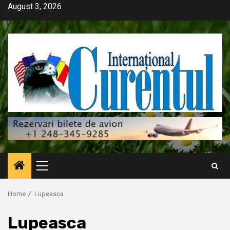
Skip
August 3, 2026
to
content
Primary
Menu
Home
Lupeasca
Lupeasca