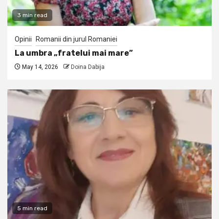
3 min read
Opinii
Romanii din jurul Romaniei
La umbra „fratelui mai mare”
May 14, 2026
Doina Dabija
5 min read