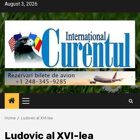
Skip
August 3, 2026
to
content
Primary
Menu
Home
Ludovic al XVI-lea
Ludovic al XVI-lea