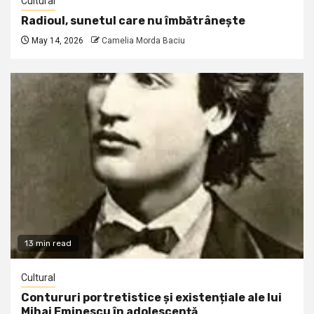
Cultural
Radioul, sunetul care nu îmbătrânește
May 14, 2026
Camelia Morda Baciu
13 min read
Cultural
Contururi portretistice și existențiale ale lui
Mihai Eminescu în adolescență