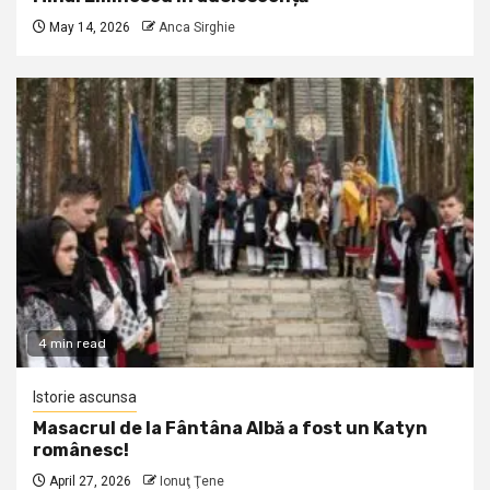
May 14, 2026
Anca Sirghie
4 min read
Istorie ascunsa
Masacrul de la Fântâna Albă a fost un Katyn
românesc!
April 27, 2026
Ionuţ Ţene