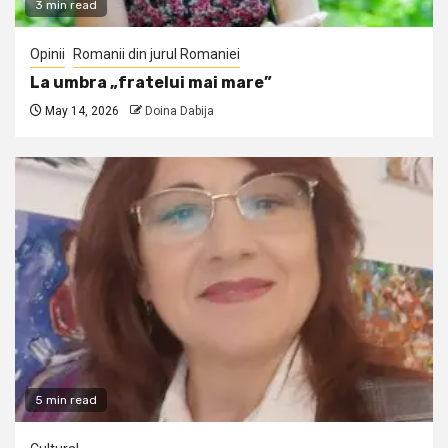
3 min read
Opinii
Romanii din jurul Romaniei
La umbra „fratelui mai mare”
May 14, 2026
Doina Dabija
5 min read