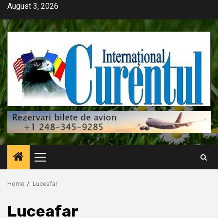
Skip
August 3, 2026
to
content
Primary
Menu
Home
Luceafar
Luceafar