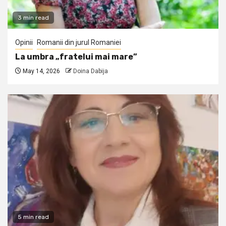
3 min read
Opinii
Romanii din jurul Romaniei
La umbra „fratelui mai mare”
May 14, 2026
Doina Dabija
5 min read