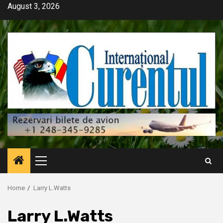
Skip
August 3, 2026
to
content
Primary
Menu
Home
Larry L.Watts
Larry L.Watts