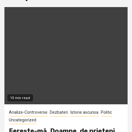
13 min read
Analize-Controverse
Dezbateri
Istorie ascunsa
Politic
Uncategorized
Fereşte-mă, Doamne, de prieteni…