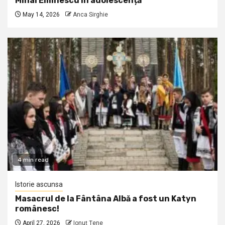
Mihai Eminescu în adolescență
May 14, 2026
Anca Sirghie
4 min read
Istorie ascunsa
Masacrul de la Fântâna Albă a fost un Katyn
românesc!
April 27, 2026
Ionuţ Ţene