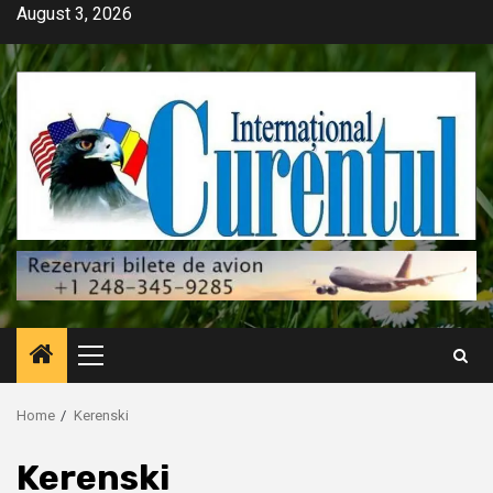
Skip
August 3, 2026
to
content
Primary
Menu
Home
Kerenski
Kerenski