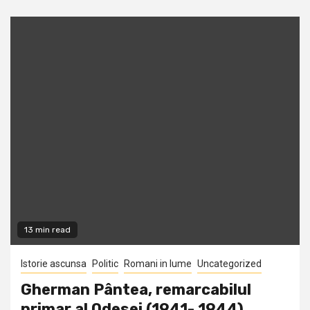
13 min read
Istorie ascunsa
Politic
Romani in lume
Uncategorized
Gherman Pântea, remarcabilul
primar al Odesei (1941- 1944)