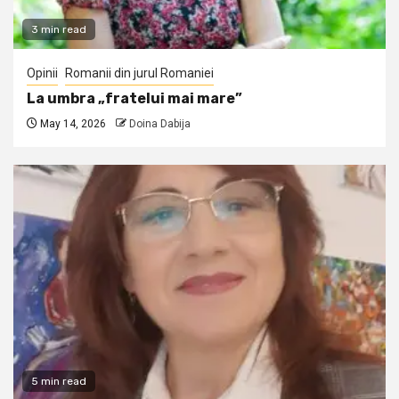
3 min read
Opinii
Romanii din jurul Romaniei
La umbra „fratelui mai mare”
May 14, 2026
Doina Dabija
5 min read