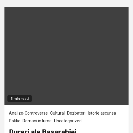
5 min read
Analize-Controverse
Cultural
Dezbateri
Istorie ascunsa
Politic
Romani in lume
Uncategorized
Dureri ale Basarabiei