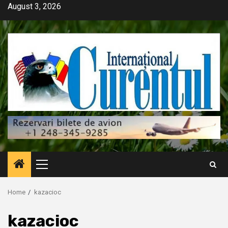
Skip
August 3, 2026
to
content
Primary
Menu
Home
kazacioc
kazacioc