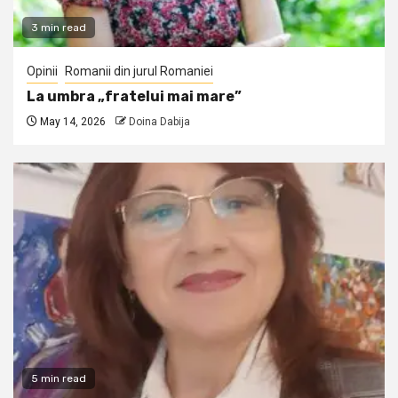
3 min read
Opinii
Romanii din jurul Romaniei
La umbra „fratelui mai mare”
May 14, 2026
Doina Dabija
5 min read