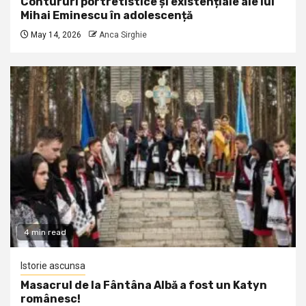
Contururi portretistice și existențiale ale lui
Mihai Eminescu în adolescență
May 14, 2026
Anca Sirghie
4 min read
Istorie ascunsa
Masacrul de la Fântâna Albă a fost un Katyn
românesc!