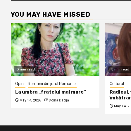
YOU MAY HAVE MISSED
3 min read
5 min read
Opinii
Romanii din jurul Romaniei
Cultural
La umbra „fratelui mai mare”
Radioul,
îmbătrâ
May 14, 2026
Doina Dabija
May 14, 2