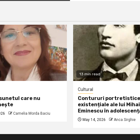
13 min read
Cultural
 sunetul care nu
Contururi portretistice
nește
existențiale ale lui Mihai
Eminescu în adolescenț
026
Camelia Morda Baciu
May 14, 2026
Anca Sirghie