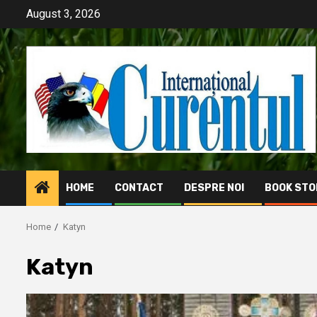
Skip
August 3, 2026
to
content
HOME
CONTACT
DESPRE NOI
BOOK STO
Home
Katyn
Katyn