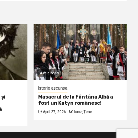
4 min read
Istorie ascunsa
 și
Masacrul de la Fântâna Albă a
fost un Katyn românesc!
ă
April 27, 2026
Ionuţ Ţene