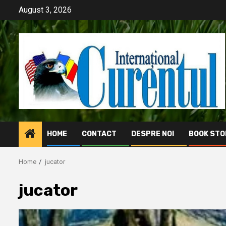
Skip
August 3, 2026
to
content
HOME
CONTACT
DESPRE NOI
BOOK STO
Home
jucator
jucator