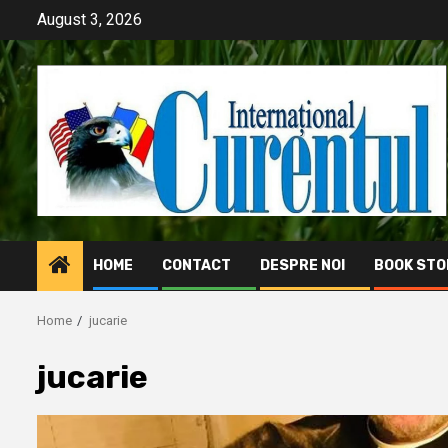
Skip
August 3, 2026
to
content
HOME
CONTACT
DESPRE NOI
BOOK STO
Home
jucarie
jucarie