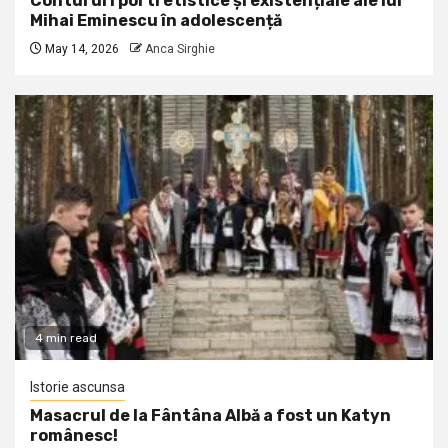
Contururi portretistice și existențiale ale lui
Mihai Eminescu în adolescență
May 14, 2026
Anca Sirghie
4 min read
Istorie ascunsa
Masacrul de la Fântâna Albă a fost un Katyn
românesc!