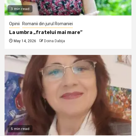
3 min read
Opinii
Romanii din jurul Romaniei
La umbra „fratelui mai mare”
May 14, 2026
Doina Dabija
5 min read