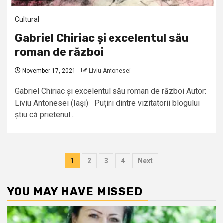
Cultural
Gabriel Chiriac și excelentul său
roman de război
November 17, 2021
Liviu Antonesei
Gabriel Chiriac și excelentul său roman de război Autor:
Liviu Antonesei (Iaşi) Puțini dintre vizitatorii blogului
știu că prietenul...
Posts
1
2
3
4
Next
pagination
YOU MAY HAVE MISSED