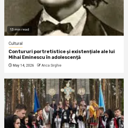
13 min read
Cultural
Contururi portretistice și existențiale ale lui
Mihai Eminescu în adolescență
May 14, 2026
Anca Sirghie