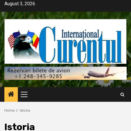
Skip
August 3, 2026
to
content
Primary
Menu
Home
Istoria
Istoria