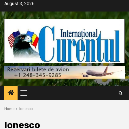
Skip
August 3, 2026
to
content
Primary
Menu
Home
Ionesco
Ionesco