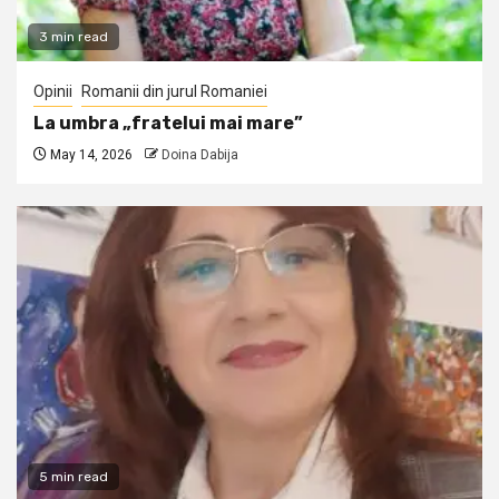
3 min read
Opinii
Romanii din jurul Romaniei
La umbra „fratelui mai mare”
May 14, 2026
Doina Dabija
5 min read