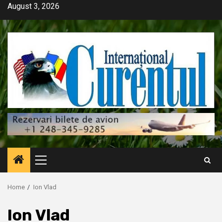
Skip
August 3, 2026
to
content
Primary
Menu
Home
Ion Vlad
Ion Vlad