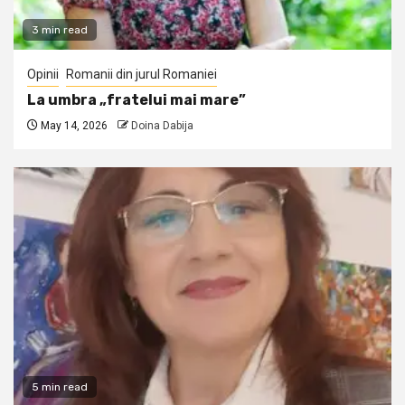
3 min read
Opinii
Romanii din jurul Romaniei
La umbra „fratelui mai mare”
May 14, 2026
Doina Dabija
5 min read