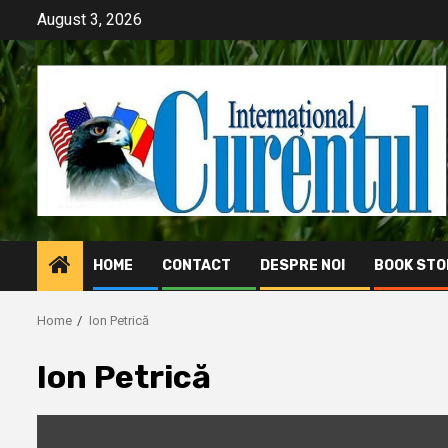
Skip
August 3, 2026
to
content
HOME
CONTACT
DESPRE NOI
BOOK STO
Home
Ion Petrică
Ion Petrică