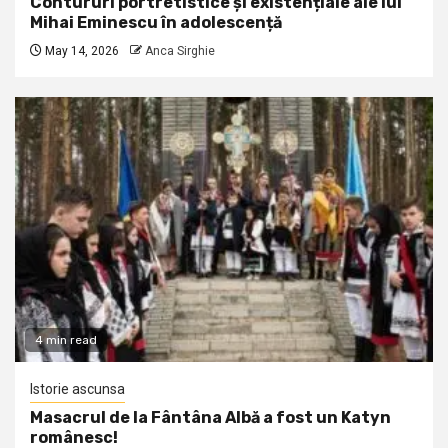
Contururi portretistice și existențiale ale lui
Mihai Eminescu în adolescență
May 14, 2026
Anca Sirghie
4 min read
Istorie ascunsa
Masacrul de la Fântâna Albă a fost un Katyn
românesc!