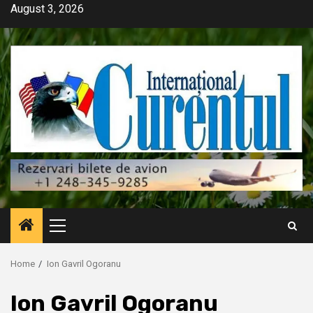
Skip
August 3, 2026
to
content
Primary
Menu
Home
Ion Gavril Ogoranu
Ion Gavril Ogoranu