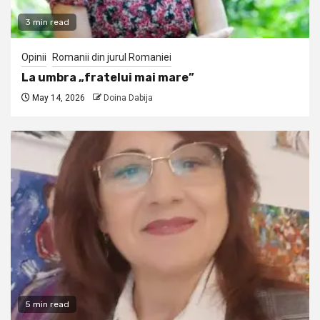
3 min read
Opinii
Romanii din jurul Romaniei
La umbra „fratelui mai mare”
May 14, 2026
Doina Dabija
5 min read