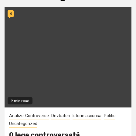
4
9 min read
Analize-Controverse
Dezbateri
Istorie ascunsa
Politic
Uncategorized
O lege controversată