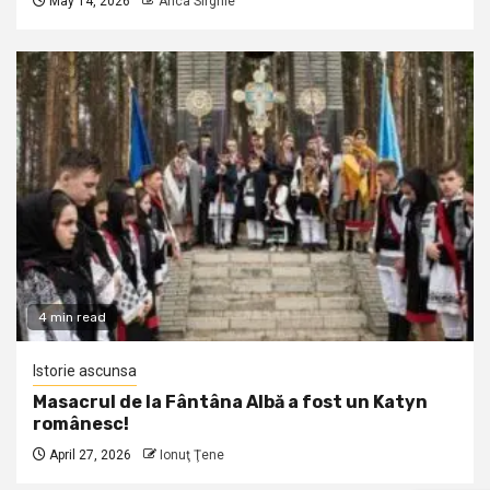
May 14, 2026
Anca Sirghie
4 min read
Istorie ascunsa
Masacrul de la Fântâna Albă a fost un Katyn
românesc!
April 27, 2026
Ionuţ Ţene