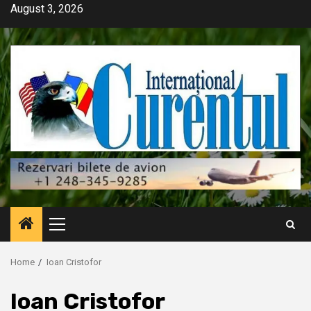
Skip
August 3, 2026
to
content
Primary
Menu
Home
Ioan Cristofor
Ioan Cristofor