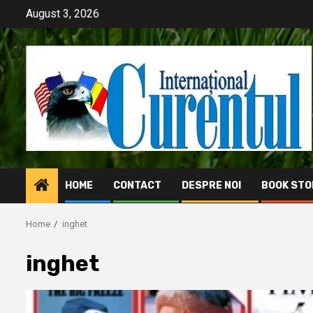
Skip
August 3, 2026
to
content
HOME
CONTACT
DESPRE NOI
BOOK STO
Home
inghet
inghet