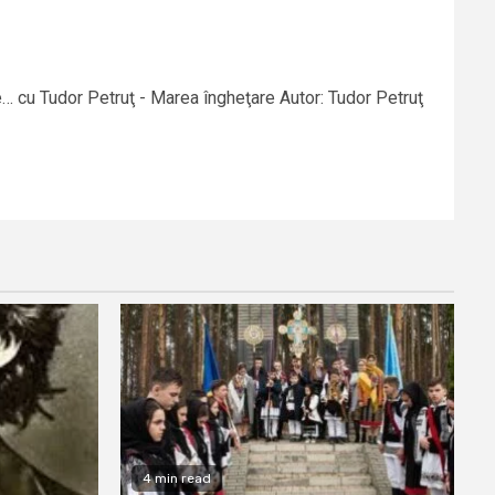
e… cu Tudor Petruţ - Marea îngheţare Autor: Tudor Petruţ
4 min read