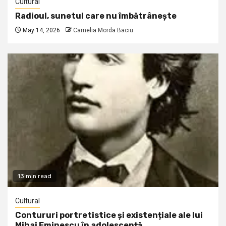
Cultural
Radioul, sunetul care nu îmbătrânește
May 14, 2026
Camelia Morda Baciu
13 min read
Cultural
Contururi portretistice și existențiale ale lui
Mihai Eminescu în adolescență