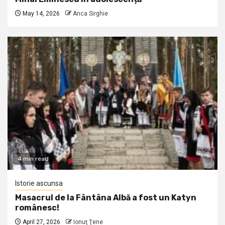
May 14, 2026
Anca Sirghie
4 min read
Istorie ascunsa
Masacrul de la Fântâna Albă a fost un Katyn
românesc!
April 27, 2026
Ionuţ Ţene