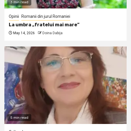
3 min read
Opinii
Romanii din jurul Romaniei
La umbra „fratelui mai mare”
May 14, 2026
Doina Dabija
5 min read