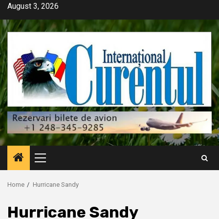
Skip
August 3, 2026
to
content
Primary
Menu
Home
Hurricane Sandy
Hurricane Sandy