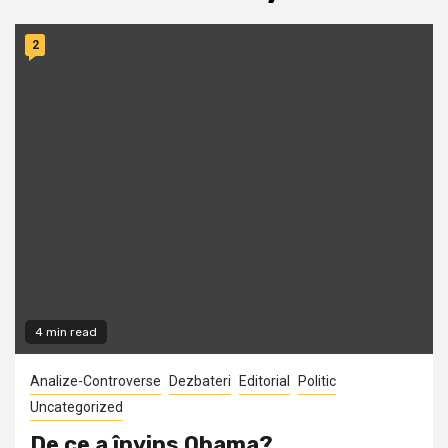
2
4 min read
Analize-Controverse
Dezbateri
Editorial
Politic
Uncategorized
De ce a învins Obama?