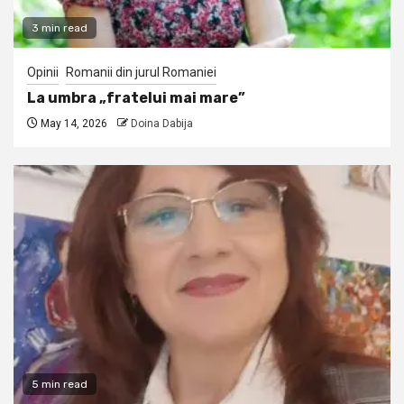
3 min read
Opinii
Romanii din jurul Romaniei
La umbra „fratelui mai mare”
May 14, 2026
Doina Dabija
5 min read