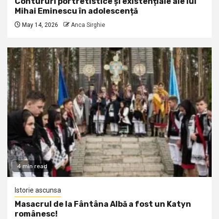
Contururi portretistice și existențiale ale lui
Mihai Eminescu în adolescență
May 14, 2026
Anca Sirghie
4 min read
Istorie ascunsa
Masacrul de la Fântâna Albă a fost un Katyn
românesc!