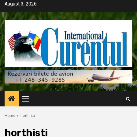
Skip
August 3, 2026
to
content
Primary
Menu
Home
horthisti
horthisti