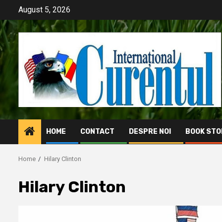
Skip
August 5, 2026
to
content
HOME
CONTACT
DESPRE NOI
BOOK STO
Home
Hilary Clinton
Hilary Clinton