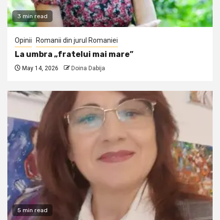
3 min read
Opinii
Romanii din jurul Romaniei
La umbra „fratelui mai mare”
May 14, 2026
Doina Dabija
5 min read