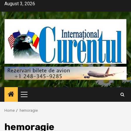
Skip
August 3, 2026
to
content
Primary
Menu
Home
hemoragie
hemoragie