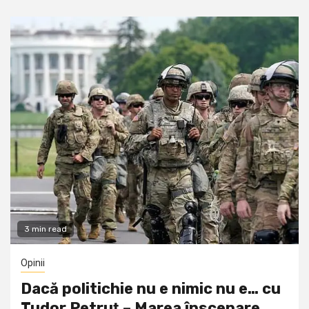
3 min read
Opinii
Dacă politichie nu e nimic nu e… cu
Tudor Petruţ – Marea înscenare