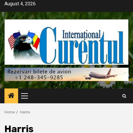
Skip
August 4, 2026
to
content
Primary
Menu
Home
Harris
Harris