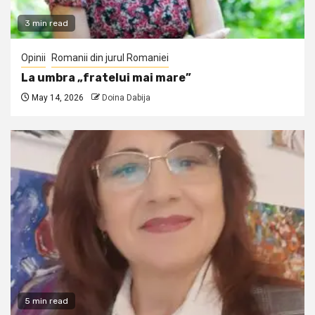
3 min read
Opinii
Romanii din jurul Romaniei
La umbra „fratelui mai mare”
May 14, 2026
Doina Dabija
5 min read