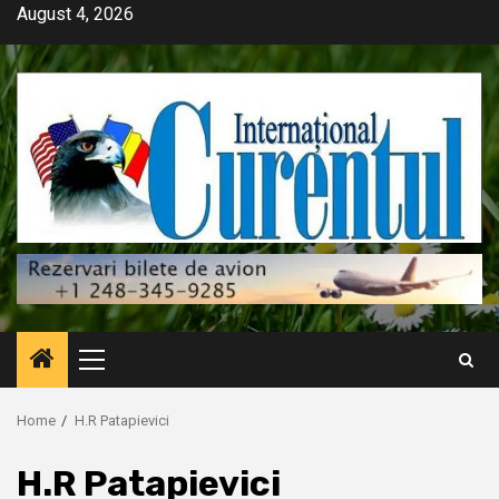
Skip
August 4, 2026
to
content
Primary
Menu
Home
H.R Patapievici
H.R Patapievici