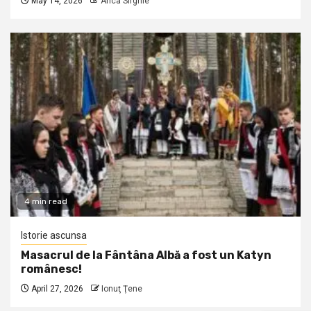
May 14, 2026
Anca Sirghie
4 min read
Istorie ascunsa
Masacrul de la Fântâna Albă a fost un Katyn
românesc!
April 27, 2026
Ionuţ Ţene