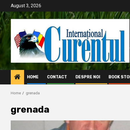
Skip
August 3, 2026
to
content
HOME
CONTACT
DESPRE NOI
BOOK STO
Home
grenada
grenada