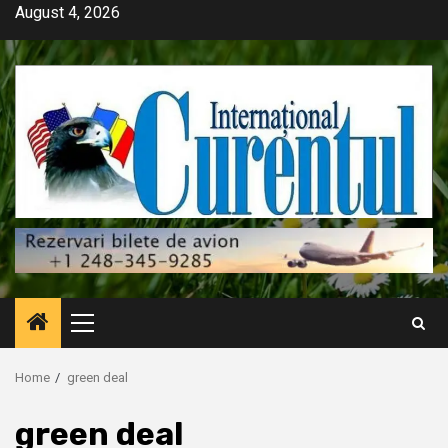
Skip
August 4, 2026
to
content
Primary
Menu
Home
green deal
green deal