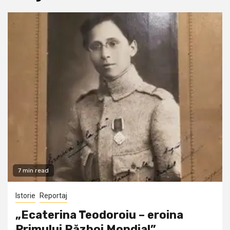
7 min read
Istorie
Reportaj
„Ecaterina Teodoroiu – eroina
Primului Război Mondial”