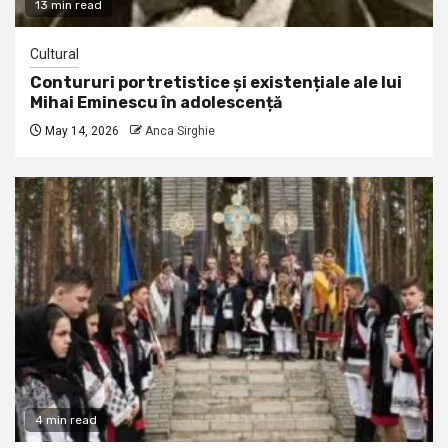
13 min read
Cultural
Contururi portretistice și existențiale ale lui
Mihai Eminescu în adolescență
May 14, 2026
Anca Sirghie
4 min read