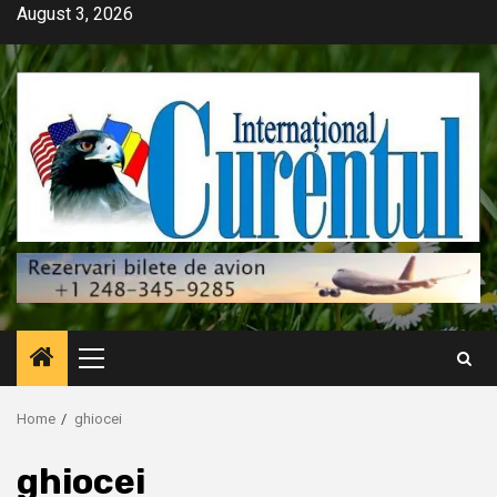
Skip
August 3, 2026
to
content
Primary
Menu
Home
ghiocei
ghiocei