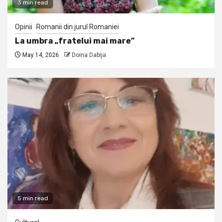
3 min read
Opinii
Romanii din jurul Romaniei
La umbra „fratelui mai mare”
May 14, 2026
Doina Dabija
5 min read