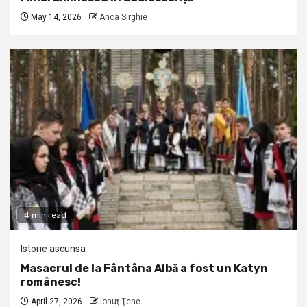
May 14, 2026
Anca Sirghie
4 min read
Istorie ascunsa
Masacrul de la Fântâna Albă a fost un Katyn
românesc!
April 27, 2026
Ionuţ Ţene