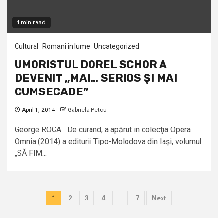
1 min read
Cultural
Romani in lume
Uncategorized
UMORISTUL DOREL SCHOR A
DEVENIT „MAI… SERIOS ŞI MAI
CUMSECADE”
April 1, 2014
Gabriela Petcu
George ROCA De curând, a apărut în colecţia Opera
Omnia (2014) a editurii Tipo-Molodova din Iaşi, volumul
„SĂ FIM...
Posts
1
2
3
4
…
7
Next
pagination