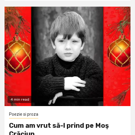
4 min read
Poezie si proza
Cum am vrut să-l prind pe Moş
Crăciun