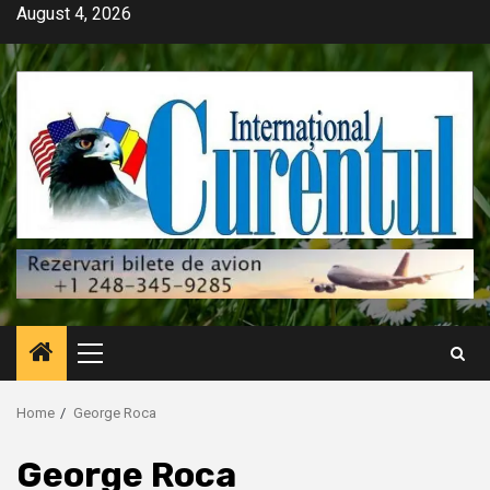
Skip
August 4, 2026
to
content
Primary
Menu
Home
George Roca
George Roca