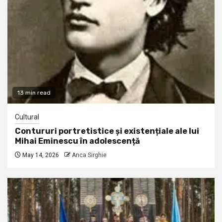
13 min read
Cultural
Contururi portretistice și existențiale ale lui
Mihai Eminescu în adolescență
May 14, 2026
Anca Sirghie