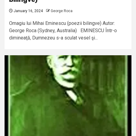
January 16, 2024
George Roca
Omagiu lui Mihai Eminescu (poezii bilingve) Autor:
George Roca (Sydney, Australia) EMINESCU Într-o
dimineaţă, Dumnezeu s-a sculat vesel şi...