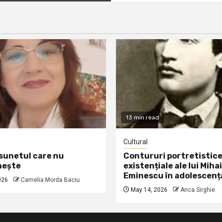
13 min read
Cultural
 sunetul care nu
Contururi portretistice
nește
existențiale ale lui Mihai
Eminescu în adolescenț
026
Camelia Morda Baciu
May 14, 2026
Anca Sirghie