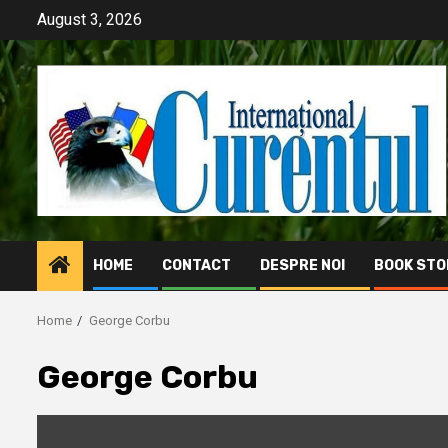
Skip
August 3, 2026
to
content
HOME
CONTACT
DESPRE NOI
BOOK STO
Home
George Corbu
George Corbu