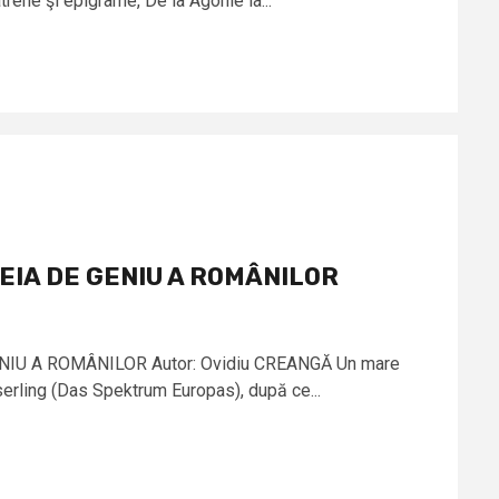
trene şi epigrame, De la Agonie la...
EIA DE GENIU A ROMÂNILOR
IU A ROMÂNILOR Autor: Ovidiu CREANGĂ Un mare
erling (Das Spektrum Europas), după ce...