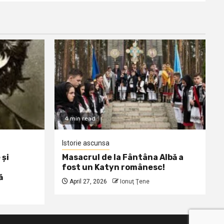
4 min read
Istorie ascunsa
 și
Masacrul de la Fântâna Albă a
fost un Katyn românesc!
ă
April 27, 2026
Ionuţ Ţene