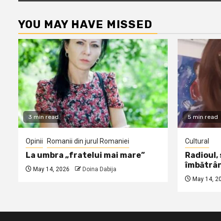
YOU MAY HAVE MISSED
3 min read
5 min read
Opinii
Romanii din jurul Romaniei
Cultural
La umbra „fratelui mai mare”
Radioul,
îmbătrâ
May 14, 2026
Doina Dabija
May 14, 2