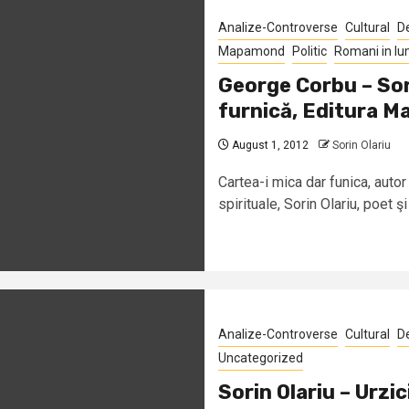
Analize-Controverse
Cultural
D
Mapamond
Politic
Romani in l
George Corbu – Sor
furnică, Editura M
August 1, 2012
Sorin Olariu
Cartea-i mica dar funica, autor
spirituale, Sorin Olariu, poet şi
Analize-Controverse
Cultural
D
Uncategorized
Sorin Olariu – Urzic