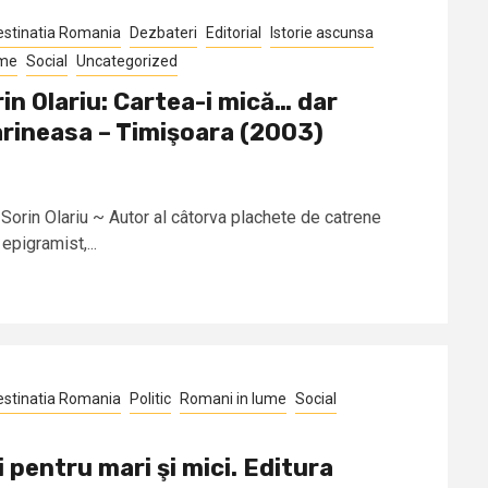
estinatia Romania
Dezbateri
Editorial
Istorie ascunsa
ume
Social
Uncategorized
in Olariu: Cartea-i mică… dar
arineasa – Timişoara (2003)
 Sorin Olariu ~ Autor al câtorva plachete de catrene
 epigramist,...
estinatia Romania
Politic
Romani in lume
Social
i pentru mari şi mici. Editura