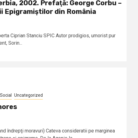
erbia, 2002. Prefaţă: George Corbu –
ii Epigramiştilor din România
operta Ciprian Stanciu SPIC Autor prodigios, umorist pur
t, Sorin...
Social
Uncategorized
mores
d îndrepţi moravuri) Cateva consideratii pe marginea