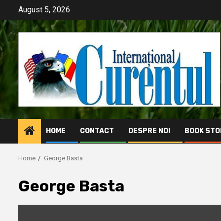
Skip
August 5, 2026
to
content
HOME
CONTACT
DESPRE NOI
BOOK STO
Home
George Basta
George Basta