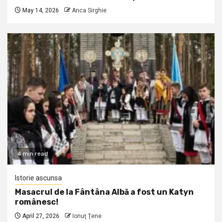
May 14, 2026
Anca Sirghie
4 min read
Istorie ascunsa
Masacrul de la Fântâna Albă a fost un Katyn
românesc!
April 27, 2026
Ionuţ Ţene