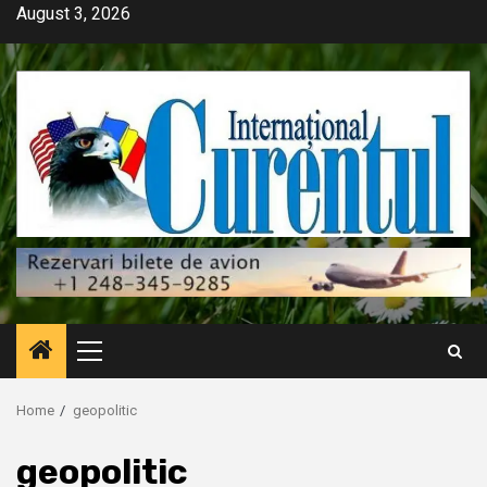
Skip
August 3, 2026
to
content
Primary
Menu
Home
geopolitic
geopolitic