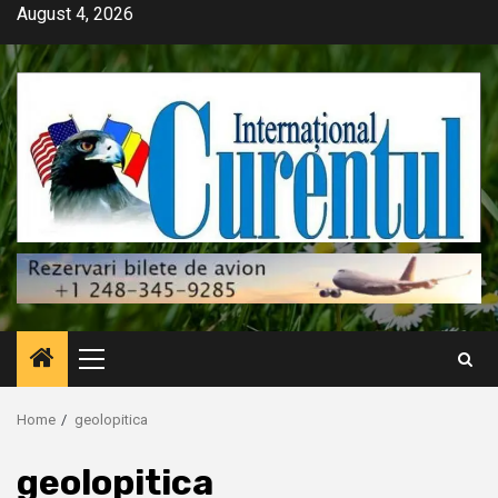
Skip
August 4, 2026
to
content
Primary
Menu
Home
geolopitica
geolopitica