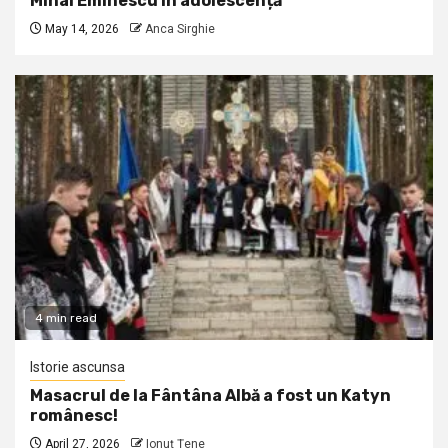
Mihai Eminescu în adolescență
May 14, 2026
Anca Sirghie
4 min read
Istorie ascunsa
Masacrul de la Fântâna Albă a fost un Katyn
românesc!
April 27, 2026
Ionuţ Ţene