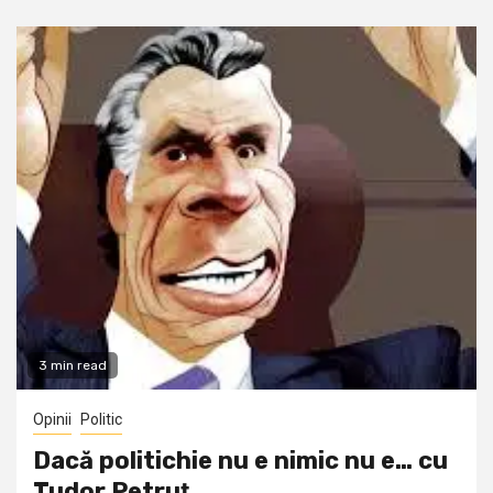
3 min read
Opinii
Politic
Dacă politichie nu e nimic nu e… cu
Tudor Petruţ