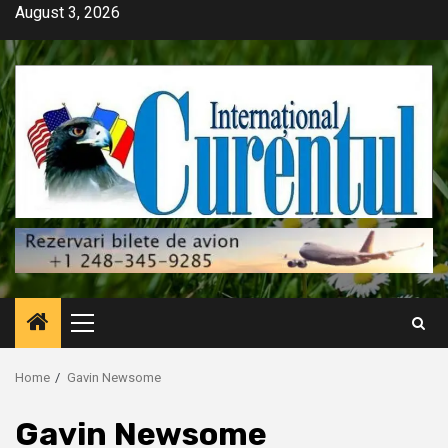
Skip
August 3, 2026
to
content
Primary
Menu
Home
Gavin Newsome
Gavin Newsome