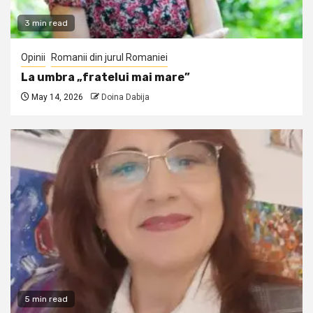
3 min read
Opinii
Romanii din jurul Romaniei
La umbra „fratelui mai mare”
May 14, 2026
Doina Dabija
5 min read