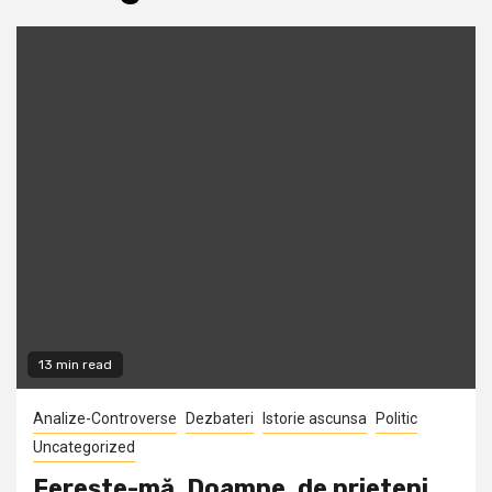
13 min read
Analize-Controverse
Dezbateri
Istorie ascunsa
Politic
Uncategorized
Fereşte-mă, Doamne, de prieteni…