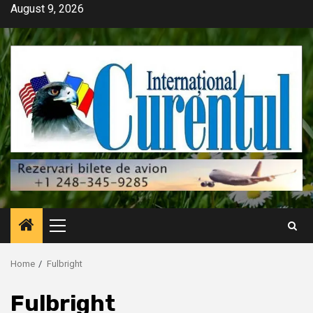
Skip
August 9, 2026
to
content
Primary
Menu
Home
Fulbright
Fulbright