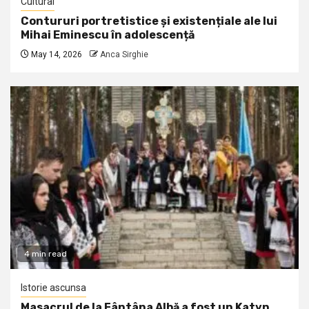
Cultural
Contururi portretistice și existențiale ale lui
Mihai Eminescu în adolescență
May 14, 2026
Anca Sirghie
4 min read
Istorie ascunsa
Masacrul de la Fântâna Albă a fost un Katyn