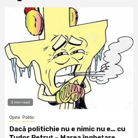
3 min read
Opinii
Politic
Dacă politichie nu e nimic nu e… cu
Tudor Petruţ – Marea îngheţare