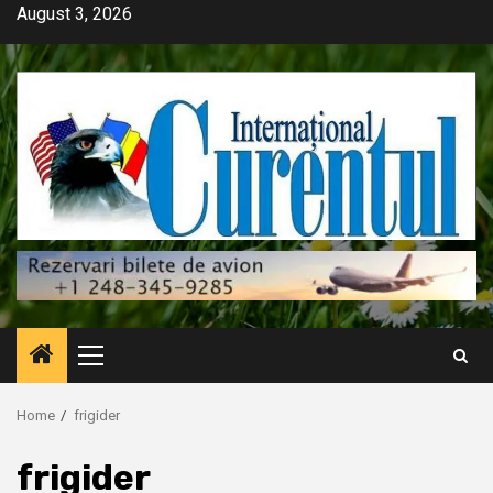
Skip
August 3, 2026
to
content
Primary
Menu
Home
frigider
frigider