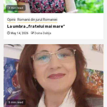
3 min read
Opinii
Romanii din jurul Romaniei
La umbra „fratelui mai mare”
May 14, 2026
Doina Dabija
5 min read